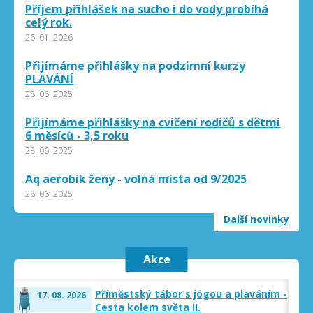
Příjem přihlášek na sucho i do vody probíhá
celý rok.
26. 01. 2026
Přijímáme přihlášky na podzimní kurzy
PLAVÁNÍ
28. 06. 2025
Přijímáme přihlášky na cvičení rodičů s dětmi
6 měsíců - 3,5 roku
28. 06. 2025
Aq aerobik ženy - volná místa od 9/2025
28. 06. 2025
Další novinky
Přijímáme přihlášky na cvičení rodičů s dětmi
6 měsíců - tři roky
26. 06. 2024
Akce
Studio YOGAOTTO - přijímáme přihlášky dětí i
dospělých na září 2025
Příměstský tábor s jógou a plaváním -
17. 08. 2026
Cesta kolem světa II.
26. 06. 2024