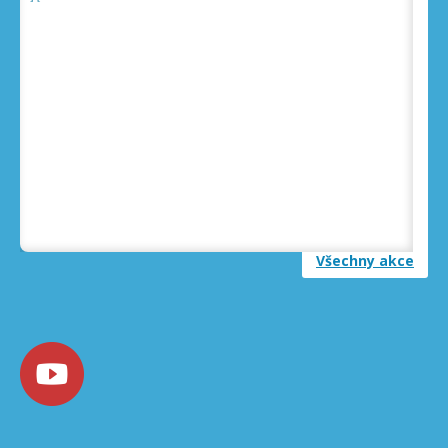
Přijímáme přihlášky DO VŠECH VĚKOVÝCH
KATEGORIÍ na podzimní kurzy PLAVÁNÍ
26. 06. 2024
Angličtina s Jacobem pro děti 1. - 3. třída -
příjem přihlášek
26. 06. 2024
19. - 23. února NEPLAVEME a NECVIČÍME - jarní
prázdniny Prahy - západ.
15. 02. 2024
Všechny akce
Všem přejeme dobrý rok 2024
03. 01. 2024
Všechny kroužky jsme opět zahájili hned 2.1.
03. 01. 2024
Vánoční přestávka 15.12.2023 - 1.1.2024
09. 12. 2023